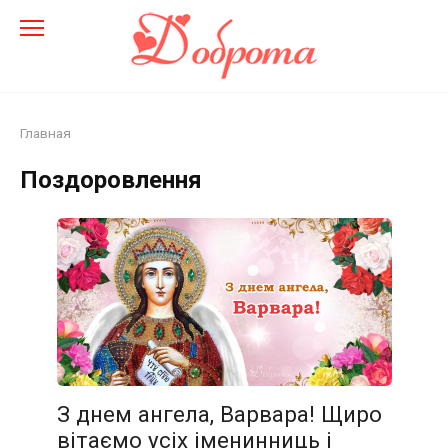
Перейти
до
змісту
Главная
Поздоровлення
З днем ангела, Варвара! Щиро
вітаємо усіх іменинниць і