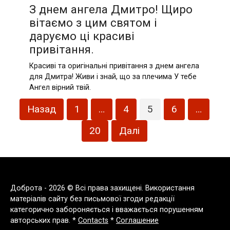
З днем ангела Дмитро! Щиро
вітаємо з цим святом і
даруємо ці красиві
привітання.
Красиві та оригінальні привітання з днем ангела
для Дмитра! Живи і знай, що за плечима У тебе
Ангел вірний твій.
Пагінація
Назад
1
…
4
5
6
…
записів
20
Далі
Доброта - 2026 © Всі права захищені. Використання
матеріалів сайту без письмової згоди редакції
категорично забороняється і вважається порушенням
авторських прав. *
Contacts
*
Соглашение