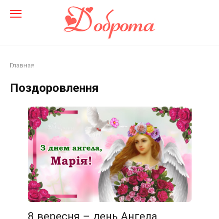
Перейти
до
змісту
Главная
Поздоровлення
8 вересня – день Ангела