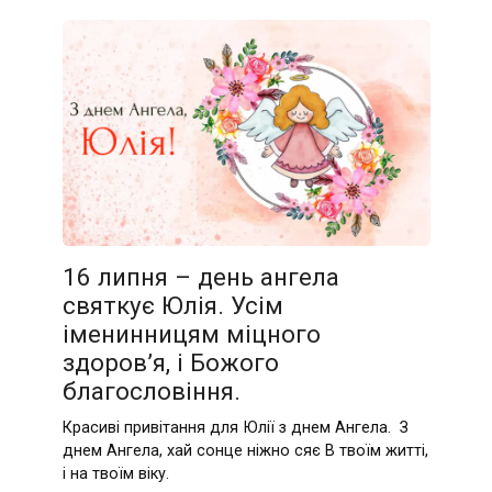
16 липня – день ангела
святкує Юлія. Усім
іменинницям міцного
здоров’я, і Божого
благословіння.
Красиві привітання для Юлії з днем Ангела. З
днем Ангела, хай сонце ніжно сяє В твоїм житті,
і на твоїм віку.