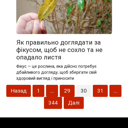
Як правильно доглядати за
фікусом, щоб не сохло та не
опадало листя
Фікус — це рослина, яка дійсно потребує
дбайливого догляду, щоб зберігати свій
здоровий вигляд і приносити
Пагінація
Назад
1
…
29
30
31
…
записів
344
Далі