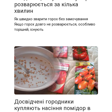
розварюється за кілька
хвилин
Як швидко зварити горох без замочування
Якщо горох довго не розварюється, особливо
торішній, існують
Досвідчені городники
купляють насіння помідор в