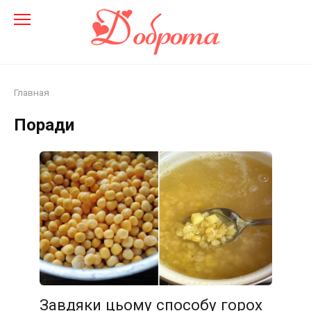
Перейти
до
змісту
Главная
Поради
Завдяки цьому способу горох