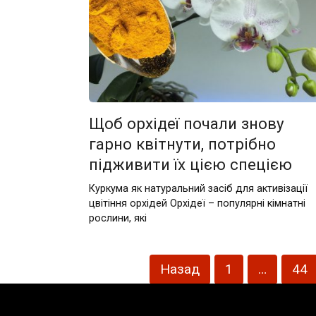
Щоб орхідеї почали знову
гарно квітнути, потрібно
підживити їх цією спецією
Куркума як натуральний засіб для активізації
цвітіння орхідей Орхідеї – популярні кімнатні
рослини, які
Пагінація
Назад
1
…
44
записів