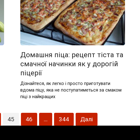
Домашня піца: рецепт тіста та
смачної начинки як у дорогій
піцерії
Дізнайтеся, як легко і просто приготувати
вдома піцу, яка не поступатиметься за смаком
піці з найкращих
45
46
…
344
Далі