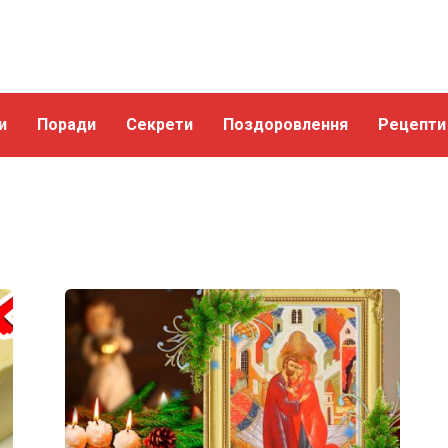
и
Поради
Секрети
Поздоровлення
Рецепти