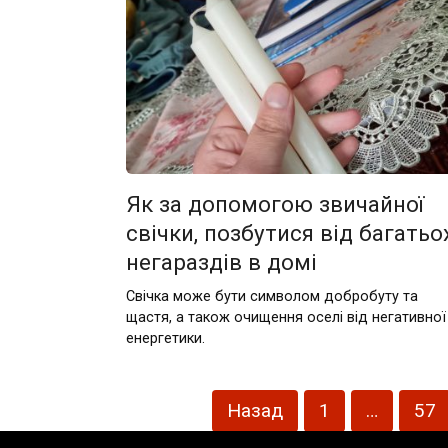
Як за допомогою звичайної
свічки, позбутися від багатьо
негараздів в домі
Свічка може бути символом добробуту та
щастя, а також очищення оселі від негативної
енергетики.
Пагінація
Назад
1
…
57
записів