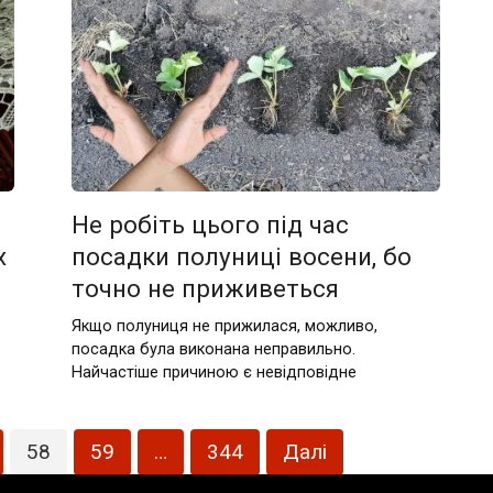
Не робіть цього під час
х
посадки полуниці восени, бо
точно не приживеться
Якщо полуниця не прижилася, можливо,
посадка була виконана неправильно.
Найчастіше причиною є невідповідне
58
59
…
344
Далі