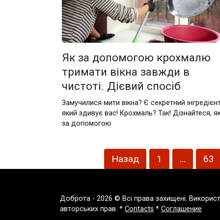
Як за допомогою крохмалю
тримати вікна завжди в
чистоті. Дієвий спосіб
Замучилися мити вікна? Є секретний інгредієнт
який здивує вас! Крохмаль? Так! Дізнайтеся, я
за допомогою
Пагінація
Назад
1
…
63
записів
Доброта - 2026 © Всі права захищені. Викорис
авторських прав. *
Contacts
*
Соглашение