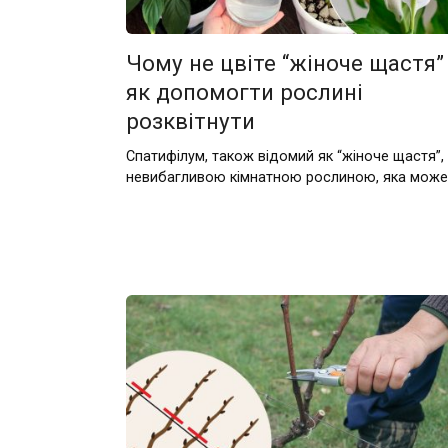
Чому не цвіте “жіноче щастя” 
як допомогти рослині
розквітнути
Спатифілум, також відомий як “жіноче щастя”,
невибагливою кімнатною рослиною, яка може