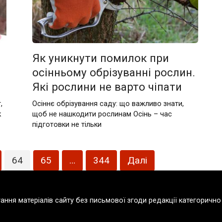
Як уникнути помилок при
осінньому обрізуванні рослин.
Які рослини не варто чіпати
,
Осіннє обрізування саду: що важливо знати,
к
щоб не нашкодити рослинам Осінь – час
підготовки не тільки
64
65
…
344
Далі
тання матеріалів сайту без письмової згоди редакції категорич