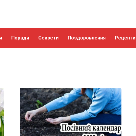
и
Поради
Секрети
Поздоровлення
Рецепти