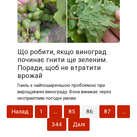
Що робити, якщо виноград
починає гнити ще зеленим.
Поради, щоб не втратити
врожай
Гниль є найпоширенішою проблемою при
вирощуванні винограду. Вона виникає через
несприятливі погодні умови
Пагінація
Назад
1
…
85
86
87
…
записів
344
Далі