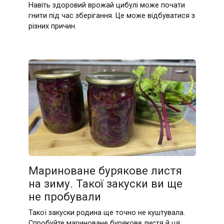
Навіть здоровий врожай цибулі може почати
гнити під час зберігання. Це може відбуватися з
різних причин.
Мариноване бурякове листя
на зиму. Такої закуски ви ще
не пробували
Такої закуски родина ще точно не куштувала.
Спробуйте мариноване бурякове листя й ця