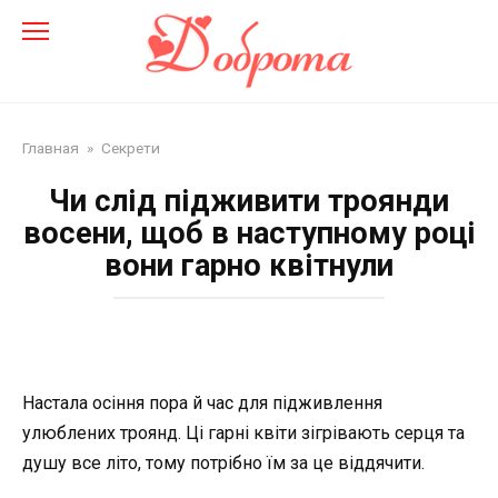
Перейти
до
змісту
Главная
»
Секрети
Чи слід підживити троянди
восени, щоб в наступному році
вони гарно квітнули
Настала осіння пора й час для підживлення
улюблених троянд. Ці гарні квіти зігрівають серця та
душу все літо, тому потрібно їм за це віддячити.