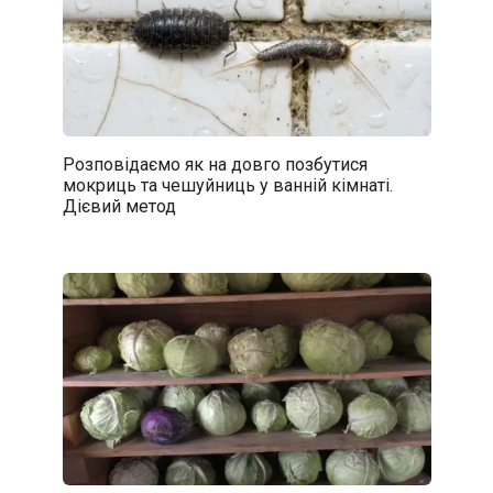
Розповідаємо як на довго позбутися
мокриць та чешуйниць у ванній кімнаті.
Дієвий метод