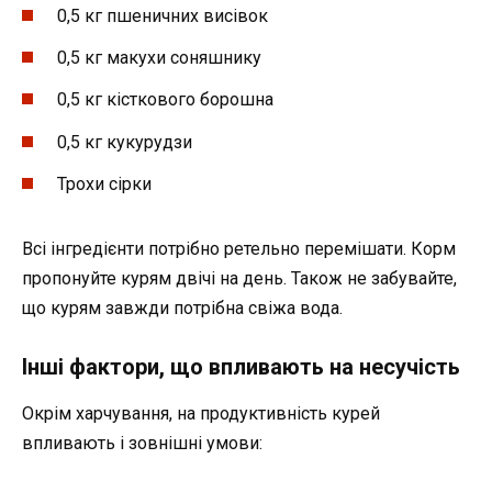
0,5 кг пшеничних висівок
0,5 кг макухи соняшнику
0,5 кг кісткового борошна
0,5 кг кукурудзи
Трохи сірки
Всі інгредієнти потрібно ретельно перемішати. Корм
пропонуйте курям двічі на день. Також не забувайте,
що курям завжди потрібна свіжа вода.
Інші фактори, що впливають на несучість
Окрім харчування, на продуктивність курей
впливають і зовнішні умови: