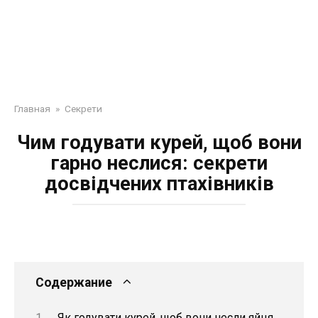
Главная
»
Секрети
Чим годувати курей, щоб вони
гарно неслися: секрети
досвідчених птахівників
Содержание
Як годувати курей, щоб вони несли яйця