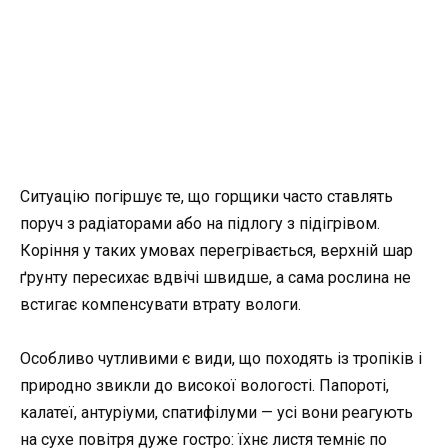
Ситуацію погіршує те, що горщики часто ставлять
поруч з радіаторами або на підлогу з підігрівом.
Коріння у таких умовах перегрівається, верхній шар
ґрунту пересихає вдвічі швидше, а сама рослина не
встигає компенсувати втрату вологи.
Особливо чутливими є види, що походять із тропіків і
природно звикли до високої вологості. Папороті,
калатеї, антуріуми, спатифілуми — усі вони реагують
на сухе повітря дуже гостро: їхнє листя темніє по