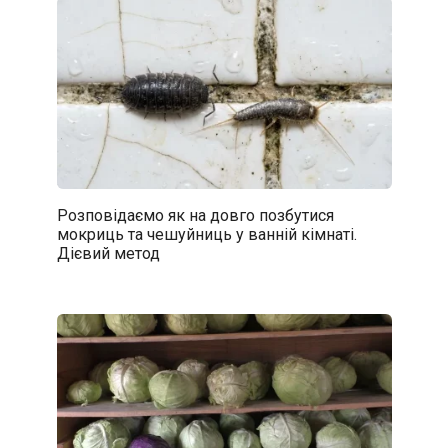
Розповідаємо як на довго позбутися
мокриць та чешуйниць у ванній кімнаті.
Дієвий метод