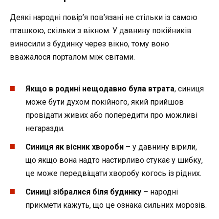
Деякі народні повір’я пов’язані не стільки із самою
пташкою, скільки з вікном. У давнину покійників
виносили з будинку через вікно, тому воно
вважалося порталом між світами.
Якщо в родині нещодавно була втрата
, синиця
може бути духом покійного, який прийшов
провідати живих або попередити про можливі
негаразди.
Синиця як вісник хвороби
– у давнину вірили,
що якщо вона надто настирливо стукає у шибку,
це може передвіщати хворобу когось із рідних.
Синиці зібралися біля будинку
– народні
прикмети кажуть, що це ознака сильних морозів.