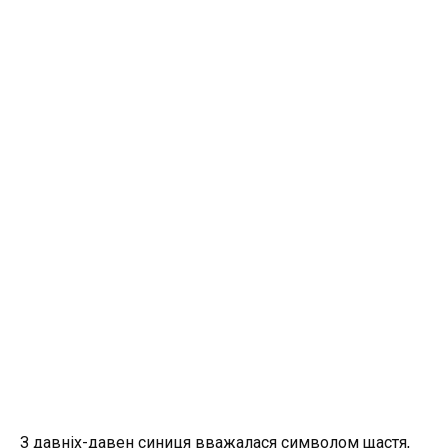
З давніх-давен синиця вважалася символом щастя,