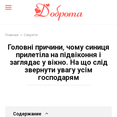
Перейти
до
змісту
Главная
»
Секрети
Головні причини, чому синиця
прилетіла на підвіконня і
заглядає у вікно. На що слід
звернути увагу усім
господарям
Содержание