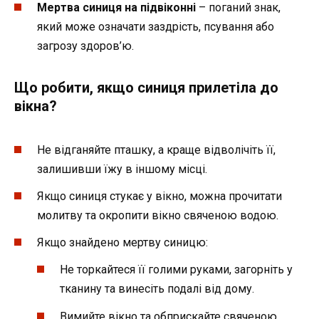
Мертва синиця на підвіконні
– поганий знак,
який може означати заздрість, псування або
загрозу здоров’ю.
Що робити, якщо синиця прилетіла до
вікна?
Не відганяйте пташку, а краще відволічіть її,
залишивши їжу в іншому місці.
Якщо синиця стукає у вікно, можна прочитати
молитву та окропити вікно свяченою водою.
Якщо знайдено мертву синицю:
Не торкайтеся її голими руками, загорніть у
тканину та винесіть подалі від дому.
Вимийте вікно та обприскайте свяченою