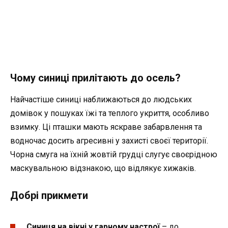
Чому синиці прилітають до осель?
Найчастіше синиці наближаються до людських
домівок у пошуках їжі та теплого укриття, особливо
взимку. Ці пташки мають яскраве забарвлення та
водночас досить агресивні у захисті своєї території.
Чорна смуга на їхній жовтій грудці слугує своєрідною
маскувальною відзнакою, що відлякує хижаків.
Добрі прикмети
Синиця на вікні у гарному настрої
– до