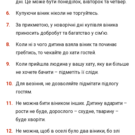
дні. Це може бути понеділок, вівторок та четвер.
Купуючи віник ніколи не торгуйтесь.
За прикметою, у новорічні дні купівля віника
приносить добробут та багатство у сім’ю.
Коли ні з чого дитина взяла віник та починає
гребтись, то чекайте до хати гостей.
Коли прийшла людина у вашу хату, яку ви більше
не хочете бачити – підметіть її сліди.
Для везіння, не дозволяйте підмітати підлогу
гостям.
Не можна бити віником інших. Дитину вдарити –
рости не буде, дорослого – схудне, тварину –
буде хворіти.
Не можна, щоб в оселі було два віники, бо злі