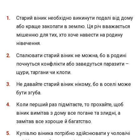
Старий віник необхідно викинути подалі від дому
або краще закопати в землю. Ця річ вважається
мішенню для тих, хто хоче навести на родину
нівечення.
Спалювати старий віник не можна, бо в родині
почнуться конфлікти або заведуться паразити –
щури, таргани чи клопи.
Не давайте старий віник нікому, бо в оселі може
бути згуба.
Коли перший раз підмітаєте, то прохайте, щоб
віник вимітав з дому все погане та злидні, а
замітав все хороше й багатство.
Купівлю віника потрібно здійснювати у чоловічі