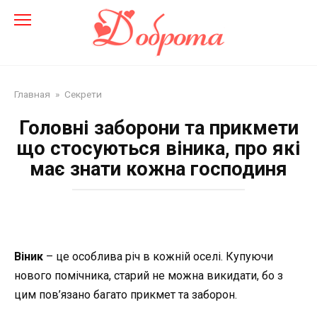
Перейти
до
змісту
Главная
»
Секрети
Головні заборони та прикмети
що стосуються віника, про які
має знати кожна господиня
Віник
– це особлива річ в кожній оселі. Купуючи
нового помічника, старий не можна викидати, бо з
цим пов’язано багато прикмет та заборон.