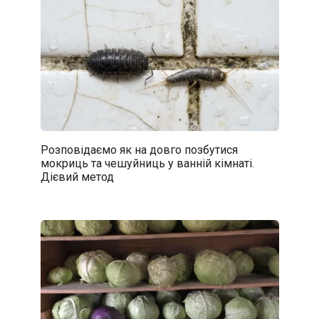
Розповідаємо як на довго позбутися
мокриць та чешуйниць у ванній кімнаті.
Дієвий метод