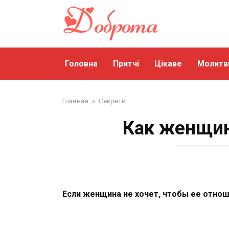
Перейти
до
змісту
Головна
Притчі
Цікаве
Молитв
Главная
»
Секрети
Как женщин
Если женщина не хочет, чтобы ее отноше