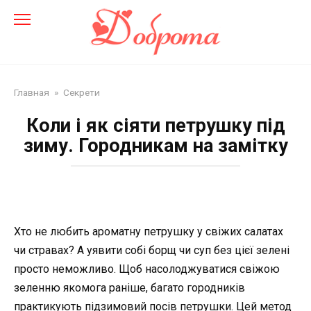
Перейти
до
змісту
Главная
»
Секрети
Коли і як сіяти петрушку під
зиму. Городникам на замітку
Хто не любить ароматну петрушку у свіжих салатах
чи стравах? А уявити собі борщ чи суп без цієї зелені
просто неможливо. Щоб насолоджуватися свіжою
зеленню якомога раніше, багато городників
практикують підзимовий посів петрушки. Цей метод