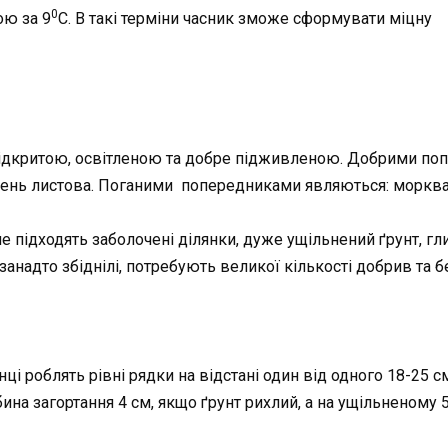
0
ою за 9
С. В такі терміни часник зможе сформувати міцну
 відкритою, освітленою та добре підживленою. Добрими п
зелень листова. Поганими попередниками являються: морква, 
 підходять заболочені ділянки, дуже ущільнений ґрунт, гли
 занадто збіднілі, потребують великої кількості добрив та 
ці роблять рівні рядки на відстані один від одного 18-25 см
бина загортання 4 см, якщо ґрунт рихлий, а на ущільненому 5