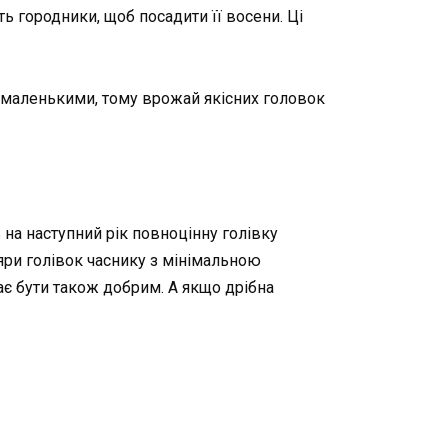
ь городники, щоб посадити її восени. Ці
о маленькими, тому врожай якісних головок
на наступний рік повноцінну голівку
ляри голівок часнику з мінімальною
має бути також добрим. А якщо дрібна