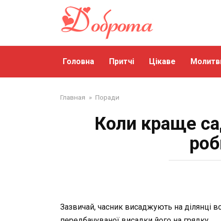
Перейти
до
змісту
Головна
Притчі
Цікаве
Молитв
Главная
»
Поради
Коли краще са
роб
Зазвичай, часник висаджують на ділянці в
передбачуваної висадки його на грядку.