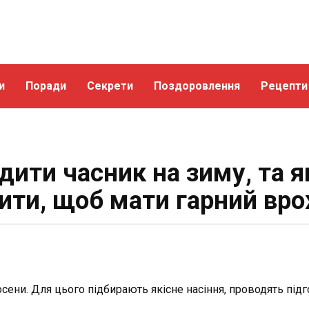
и
Поради
Секрети
Поздоровлення
Рецепти
дити часник на зиму, та я
ити, щоб мати гарний вр
осени. Для цього підбирають якісне насіння, проводять під