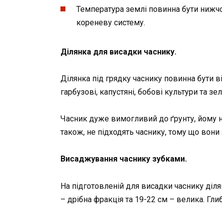
Температура землі повинна бути нижч
кореневу систему.
Ділянка для висадки часнику.
Ділянка під грядку часнику повинна бути
гарбузові, капустяні, бобові культури та 
Часник дуже вимогливий до ґрунту, йому не
також, не підходять часнику, тому що вони
Висаджування часнику зубками.
На підготовленій для висадки часнику ділян
– дрібна фракція та 19-22 см – велика. Гли