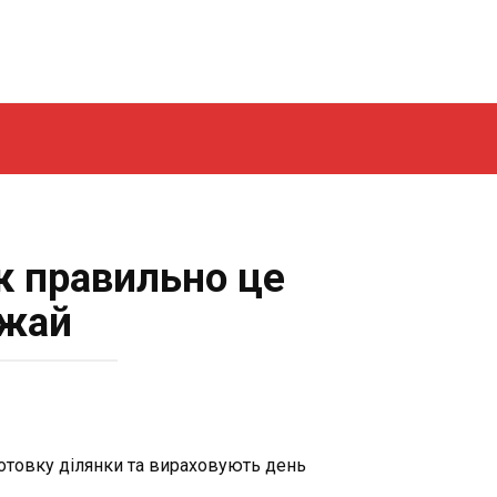
к правильно це
ожай
готовку ділянки та вираховують день