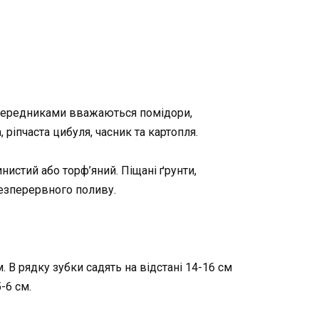
опередниками вважаються помідори,
ріпчаста цибуля, часник та картопля.
нистий або торф’яний. Піщані ґрунти,
безперервного поливу.
. В рядку зубки садять на відстані 14-16 см
-6 см.