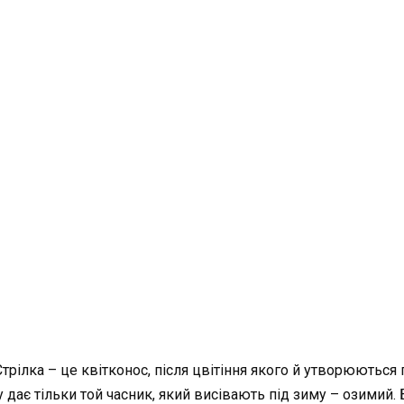
Стрілка – це квітконос, після цвітіння якого й утворюютьс
ку дає тільки той часник, який висівають під зиму – озими