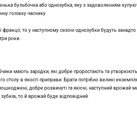
енька бульбочка або однозубка, яку з задоволенням купуют
нну голівку часнику.
 фракції, то у наступному сезоні однозубки будуть занадт
три роки.
убчики мають зародки, які добре проростають та утворюють 
шого столу в якості приправи. Брати потрібно великі екземп
 пошкоджені, добре розвинуті та якісні, наступний врожай 
зубків, то й врожай буде відповідний.