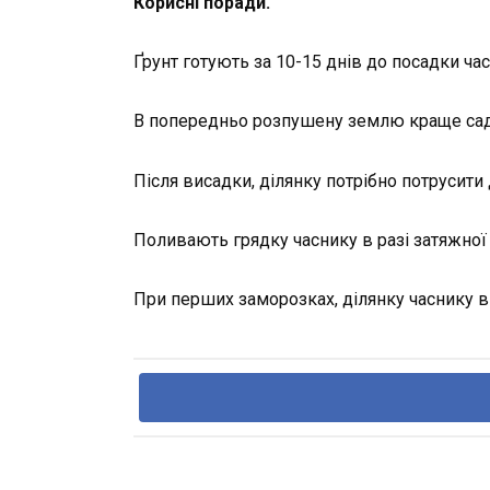
Корисн
і
поради.
Ґрунт готують за 10-15 днів до посадки час
В попередньо розпушену землю краще сади
Після висадки, ділянку потрібно потрусити 
Поливають грядку часнику в разі затяжної 
При перших заморозках, ділянку часнику 