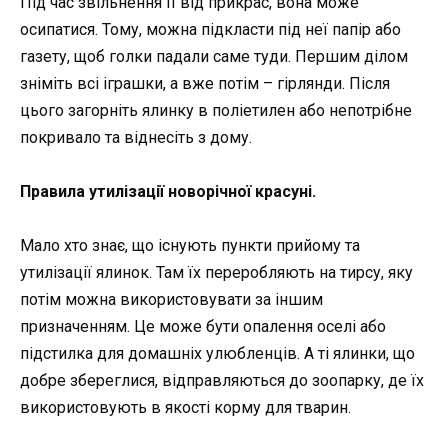
Під час звільнення її від прикрас, вона може
осипатися. Тому, можна підкласти під неї папір або
газету, щоб голки падали саме туди. Першим ділом
зніміть всі іграшки, а вже потім – гірлянди. Після
цього загорніть ялинку в поліетилен або непотрібне
покривало та віднесіть з дому.
Правила утилізації новорічної красуні.
Мало хто знає, що існують пункти прийому та
утилізації ялинок. Там їх переробляють на тирсу, яку
потім можна використовувати за іншим
призначенням. Це може бути опалення оселі або
підстилка для домашніх улюбленців. А ті ялинки, що
добре збереглися, відправляються до зоопарку, де їх
використовують в якості корму для тварин.