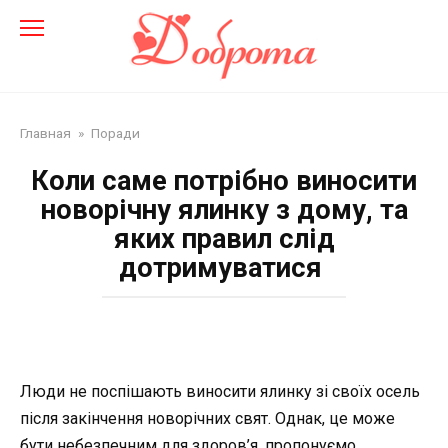
Перейти
до
змісту
Главная
»
Поради
Коли саме потрібно виносити
новорічну ялинку з дому, та
яких правил слід
дотримуватися
Люди не поспішають виносити ялинку зі своїх осель
після закінчення новорічних свят. Однак, це може
бути небезпечним для здоров’я. пропонуємо