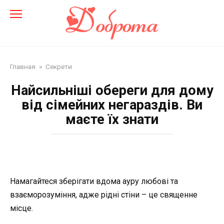
Перейти
до
змісту
Главная
»
Секрети
Найсильніші обереги для дому
від сімейних негараздів. Ви
маєте їх знати
Намагайтеся зберігати вдома ауру любові та
взаєморозуміння, адже рідні стіни – це священне
місце.