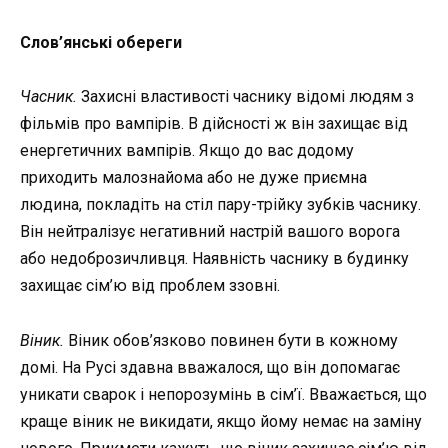
Слов’янські обереги
Часник.
Захисні властивості часнику відомі людям з
фільмів про вампірів. В дійсності ж він захищає від
енергетичних вампірів. Якщо до вас додому
приходить малознайома або не дуже приємна
людина, покладіть на стіл пару-трійку зубків часнику.
Він нейтралізує негативний настрій вашого ворога
або недоброзичливця. Наявність часнику в будинку
захищає сім’ю від проблем ззовні.
Віник.
Віник обов’язково повинен бути в кожному
домі. На Русі здавна вважалося, що він допомагає
уникати сварок і непорозумінь в сім’ї. Вважається, що
краще віник не викидати, якщо йому немає на заміну