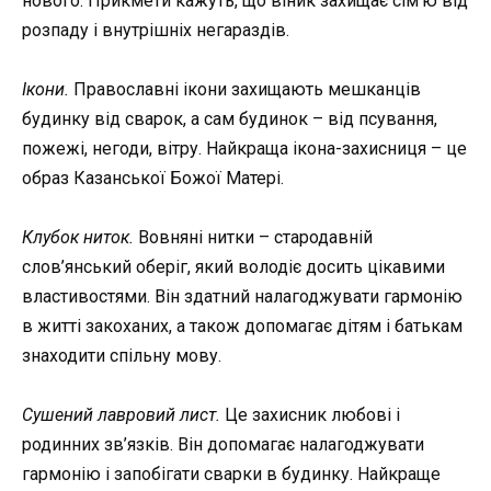
нового. Прикмети кажуть, що віник захищає сім’ю від
розпаду і внутрішніх негараздів.
Ікони.
Православні ікони захищають мешканців
будинку від сварок, а сам будинок – від псування,
пожежі, негоди, вітру. Найкраща ікона-захисниця – це
образ Казанської Божої Матері.
Клубок ниток.
Вовняні нитки – стародавній
слов’янський оберіг, який володіє досить цікавими
властивостями. Він здатний налагоджувати гармонію
в житті закоханих, а також допомагає дітям і батькам
знаходити спільну мову.
Сушений лавровий лист.
Це захисник любові і
родинних зв’язків. Він допомагає налагоджувати
гармонію і запобігати сварки в будинку. Найкраще