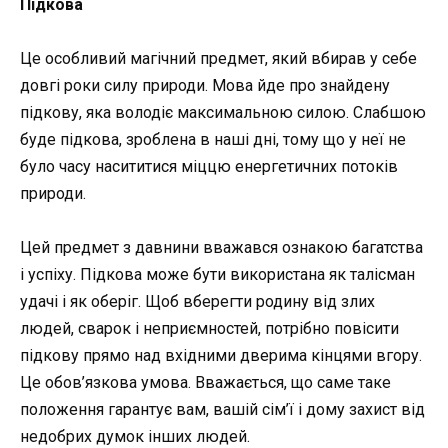
Підкова
Це особливий магічний предмет, який вбирав у себе
довгі роки силу природи. Мова йде про знайдену
підкову, яка володіє максимальною силою. Слабшою
буде підкова, зроблена в наші дні, тому що у неї не
було часу насититися міццю енергетичних потоків
природи.
Цей предмет з давнини вважався ознакою багатства
і успіху. Підкова може бути використана як талісман
удачі і як оберіг. Щоб вберегти родину від злих
людей, сварок і неприємностей, потрібно повісити
підкову прямо над вхідними дверима кінцями вгору.
Це обов’язкова умова. Вважається, що саме таке
положення гарантує вам, вашій сім’ї і дому захист від
недобрих думок інших людей.