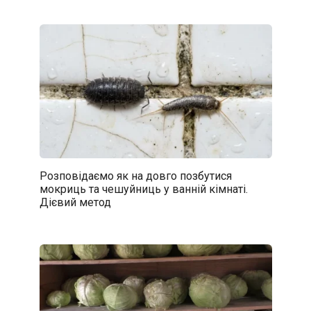
Розповідаємо як на довго позбутися
мокриць та чешуйниць у ванній кімнаті.
Дієвий метод