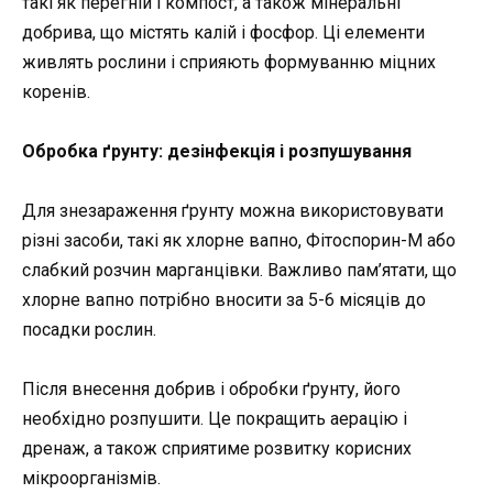
такі як перегній і компост, а також мінеральні
добрива, що містять калій і фосфор. Ці елементи
живлять рослини і сприяють формуванню міцних
коренів.
Обробка ґрунту: дезінфекція і розпушування
Для знезараження ґрунту можна використовувати
різні засоби, такі як хлорне вапно, Фітоспорин-М або
слабкий розчин марганцівки. Важливо пам’ятати, що
хлорне вапно потрібно вносити за 5-6 місяців до
посадки рослин.
Після внесення добрив і обробки ґрунту, його
необхідно розпушити. Це покращить аерацію і
дренаж, а також сприятиме розвитку корисних
мікроорганізмів.