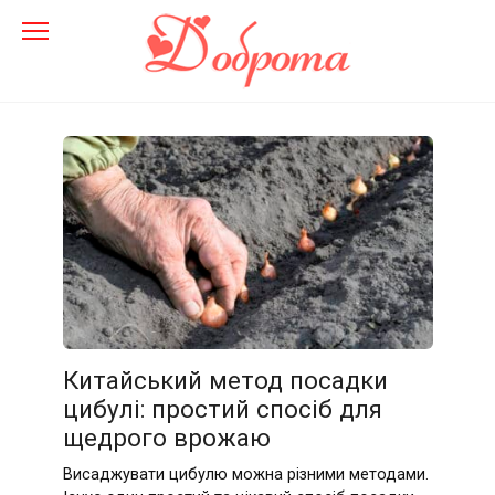
Перейти
до
змісту
Китайський метод посадки
цибулі: простий спосіб для
щедрого врожаю
Висаджувати цибулю можна різними методами.