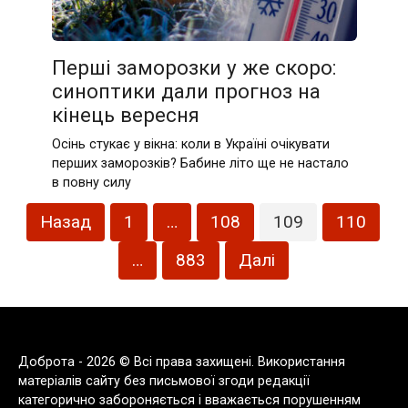
Перші заморозки у же скоро:
синоптики дали прогноз на
кінець вересня
Осінь стукає у вікна: коли в Україні очікувати
перших заморозків? Бабине літо ще не настало
в повну силу
Пагінація
Назад
1
…
108
109
110
записів
…
883
Далі
Доброта - 2026 © Всі права захищені. Використання
матеріалів сайту без письмової згоди редакції
категорично забороняється і вважається порушенням