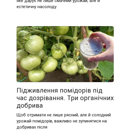
яке дарує не лише смачний урожай, але й
естетичну насолоду.
Підживлення помідорів під
час дозрівання. Три органічних
добрива
Щоб отримати не лише рясний, але й солодкий
урожай помідорів, важливо не зупинятися на
добривах після