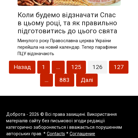
Коли будемо відзначати Спас
в цьому році, та як правильно
підготовитись до цього свята
Минулого року Православна церква України
перейшла на новий календар. Тепер парафіяни
ПЦУ відзначають
Пагінація
Назад
1
…
125
126
127
записів
…
883
Далі
Доброта - 2026 © Всі права захищені. Використання
матеріалів сайту без письмової згоди редакції
категорично забороняється і вважається порушенням
авторських прав. *
Contacts
*
Соглашение