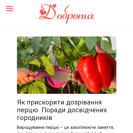
Перейти
до
змісту
Як прискорити дозрівання
перцю. Поради досвідчених
городників
Вирощування перцю – це захоплююче заняття,