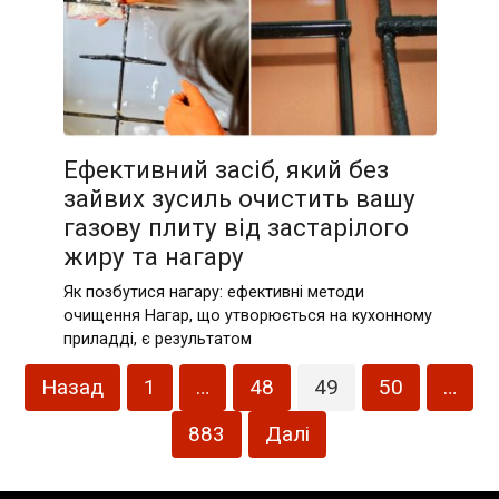
Ефективний засіб, який без
зайвих зусиль очистить вашу
газову плиту від застарілого
жиру та нагару
Як позбутися нагару: ефективні методи
очищення Нагар, що утворюється на кухонному
приладді, є результатом
Пагінація
Назад
1
…
48
49
50
…
записів
883
Далі