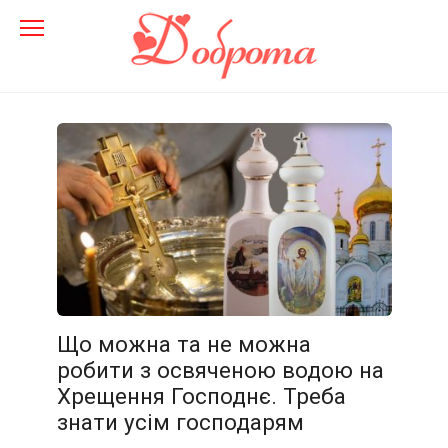
Перейти
до
змісту
Що можна та не можна
робити з освяченою водою на
Хрещення Господнє. Треба
знати усім господарям