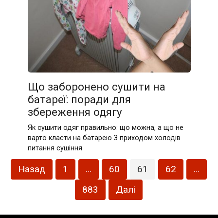
Що заборонено сушити на
батареї: поради для
збереження одягу
Як сушити одяг правильно: що можна, а що не
варто класти на батарею З приходом холодів
питання сушіння
Пагінація
Назад
1
…
60
61
62
…
записів
883
Далі