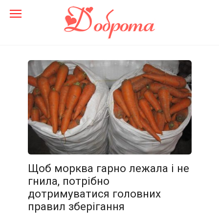
Перейти
до
змісту
Щоб морква гарно лежала і не
гнила, потрібно
дотримуватися головних
правил зберігання