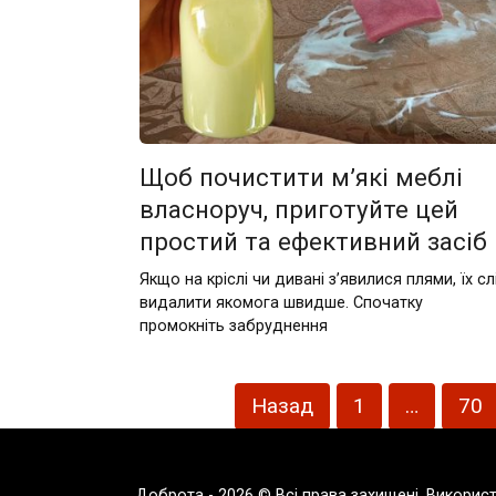
Щоб почистити м’які меблі
власноруч, приготуйте цей
простий та ефективний засіб
Якщо на кріслі чи дивані з’явилися плями, їх сл
видалити якомога швидше. Спочатку
промокніть забруднення
Пагінація
Назад
1
…
70
записів
Доброта - 2026 © Всі права захищені. Викорис