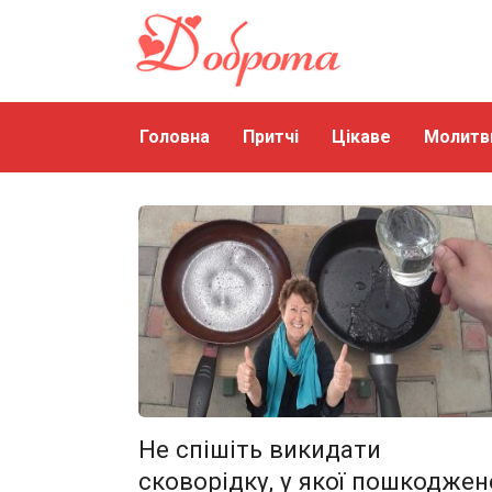
Перейти
до
змісту
Головна
Притчі
Цікаве
Молитв
Не спішіть викидати
сковорідку, у якої пошкоджен