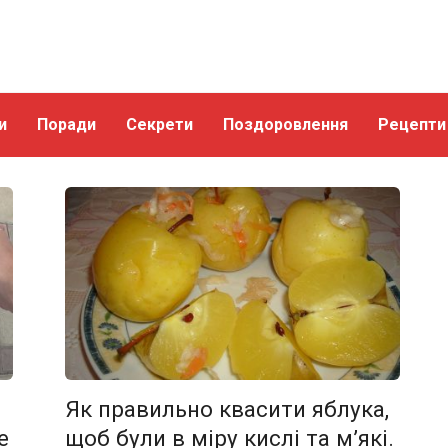
и
Поради
Секрети
Поздоровлення
Рецепти
Як правильно квасити яблука,
е
щоб були в міру кислі та м’які.