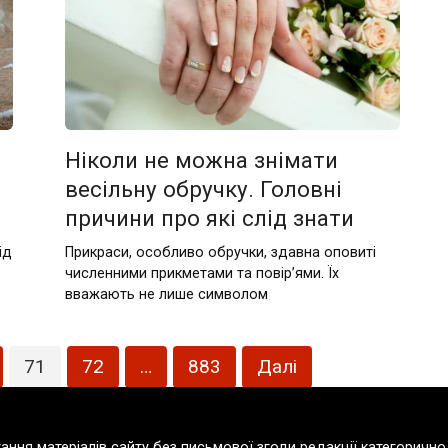
Ніколи не можна знімати
весільну обручку. Головні
причини про які слід знати
ід
Прикраси, особливо обручки, здавна оповиті
численними прикметами та повір’ями. Їх
вважають не лише символом
71
72
…
883
Далі
тання матеріалів сайту без письмової згоди редакції категорич