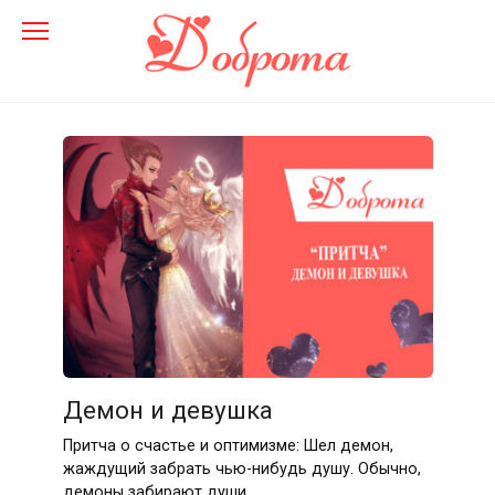
Перейти
до
змісту
Демон и девушка
Притча о счастье и оптимизме: Шел демон,
жаждущий забрать чью-нибудь душу. Обычно,
демоны забирают души