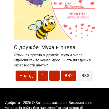
О дружбе: Муха и пчела
Отличная притча о дружбе: Муха и пчела
Спросил как-то комар муху: — Есть ли здесь в
окрестности цветы?
Пагінація
Назад
1
…
882
883
записів
Доброта - 2026 © Всі права захищені. Використання
матеріалів сайту без письмової згоди редакції