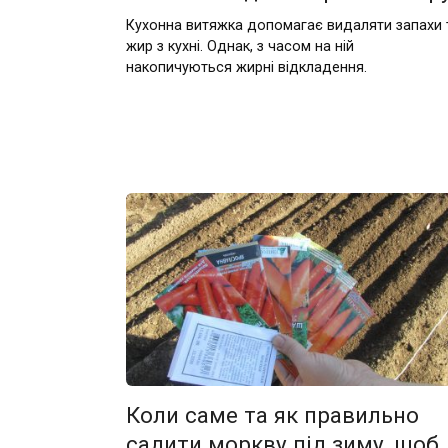
Кухонна витяжка допомагає видаляти запахи 
жир з кухні. Однак, з часом на ній
накопичуються жирні відкладення.
Коли саме та як правильно
садити моркву під зиму, щоб