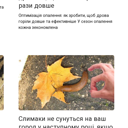
рази довше
та
Оптимізація опалення: як зробити, щоб дрова
горіли довше та ефективніше У сезон опалення
кожна зекономлена
Слимаки не сунуться на ваш
город у наступному році, якщо