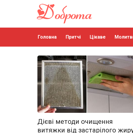
Перейти
до
змісту
Головна
Притчі
Цікаве
Молитв
Дієві методи очищення
витяжки від застарілого жир