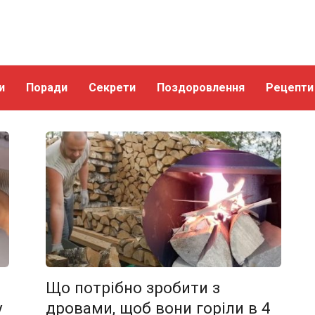
и
Поради
Секрети
Поздоровлення
Рецепти
Що потрібно зробити з
у
дровами, щоб вони горіли в 4