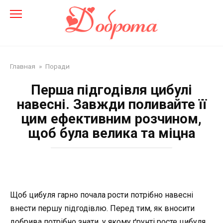
Перейти
до
змісту
Главная
»
Поради
Перша підгодівля цибулі
навесні. Завжди поливайте її
цим ефективним розчином,
щоб була велика та міцна
Щоб цибуля гарно почала рости потрібно навесні
внести першу підгодівлю. Перед тим, як вносити
добрива потрібно знати, у якому ґрунті росте цибуля.