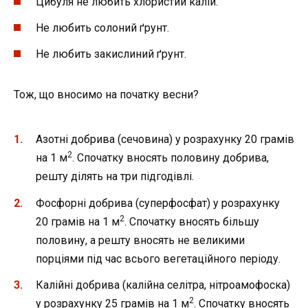
Цибуля не любить хлористий калій.
Не любить солоний ґрунт.
Не любить закислиний ґрунт.
Тож, що вносимо на початку весни?
Азотні добрива (сечовина) у розрахунку 20 грамів
2
на 1 м
. Спочатку вносять половину добрива,
решту ділять на три підгодівлі.
Фосфорні добрива (суперфосфат) у розрахунку
2
20 грамів на 1 м
. Спочатку вносять більшу
половину, а решту вносять не великими
порціями під час всього вегетаційного періоду.
Калійні добрива (калійна селітра, нітроамофоска)
2
у розрахунку 25 грамів на 1 м
. Спочатку вносять