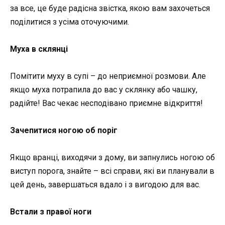
за все, це буде радісна звістка, якою вам захочеться
поділитися з усіма оточуючими.
Муха в склянці
Помітити муху в супі – до неприємної розмови. Але
якщо муха потрапила до вас у склянку або чашку,
радійте! Вас чекає несподівано приємне відкриття!
Зачепитися ногою об поріг
Якщо вранці, виходячи з дому, ви запнулись ногою об
виступ порога, знайте – всі справи, які ви планували в
цей день, завершаться вдало і з вигодою для вас.
Встали з правої ноги