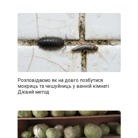
Розповідаємо як на довго позбутися
мокриць та чешуйниць у ванній кімнаті.
Дієвий метод