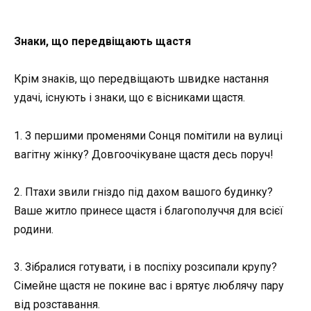
Знаки, що передвіщають щастя
Крім знаків, що передвіщають швидке настання
удачі, існують і знаки, що є вісниками щастя.
1. З першими променями Сонця помітили на вулиці
вагітну жінку? Довгоочікуване щастя десь поруч!
2. Птахи звили гніздо під дахом вашого будинку?
Ваше житло принесе щастя і благополуччя для всієї
родини.
3. Зібралися готувати, і в поспіху розсипали крупу?
Сімейне щастя не покине вас і врятує люблячу пару
від розставання.