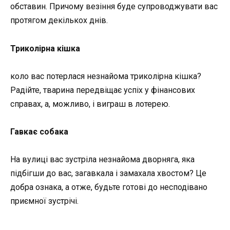
обставин. Причому везіння буде супроводжувати вас
протягом декількох днів.
Триколірна кішка
коло вас потерлася незнайома триколірна кішка?
Радійте, тварина передвіщає успіх у фінансових
справах, а, можливо, і виграш в лотерею.
Гавкає собака
На вулиці вас зустріла незнайома дворняга, яка
підбігши до вас, загавкала і замахала хвостом? Це
добра ознака, а отже, будьте готові до несподівано
приємної зустрічі.