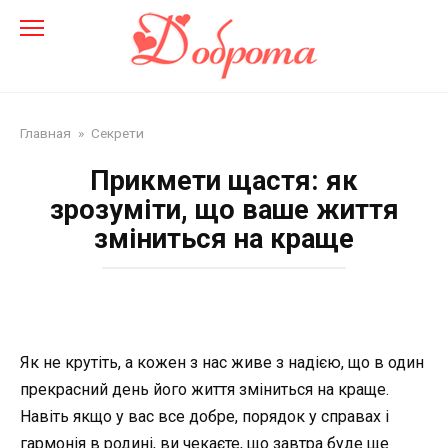
Перейти
до
змісту
Главная
»
Секрети
Прикмети щастя: як
зрозуміти, що ваше життя
зміниться на краще
Як не крутіть, а кожен з нас живе з надією, що в один
прекрасний день його життя зміниться на краще.
Навіть якщо у вас все добре, порядок у справах і
гармонія в родині, ви чекаєте, що завтра буде ще