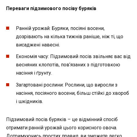
Переваги підзимового посіву буряків
Ранній урожай: Буряки, посіяні восени,
дозрівають на кілька тижнів раніше, ніж ті, що
висаджені навесні.
Економія часу: Підзимовий посів звільняє вас від
весняних клопотів, пов’язаних з підготовкою
насіння і ґрунту.
Загартовані рослини: Рослини, що виросли з
насіння, посіяного восени, більш стійкі до хвороб
і шкідників.
Підзимовий посів буряків – це відмінний спосіб
отримати ранній урожай цього корисного овоча.
Дотримуючись простих правил, ви зможете легко