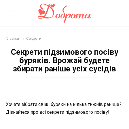
Перейти
до
змісту
Главная
»
Секрети
Секрети підзимового посіву
буряків. Врожай будете
збирати раніше усіх сусідів
Хочете зібрати свіжі буряки на кілька тижнів раніше?
Дізнайтеся про всі секрети підзимового посіву!