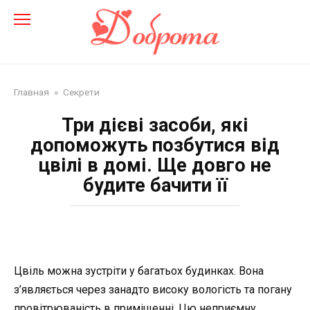
Перейти
до
змісту
Главная
»
Секрети
Три дієві засоби, які
допоможуть позбутися від
цвілі в домі. Ще довго не
будите бачити її
Цвіль можна зустріти у багатьох будинках. Вона
з’являється через занадто високу вологість та погану
провітрюваність в приміщенні. Цю неприємну