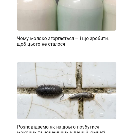
Чому молоко згортається — і що зробити,
щоб цього не сталося
Розповідаємо як на довго позбутися
мокриць та чешуйниць у ванній кімнаті.