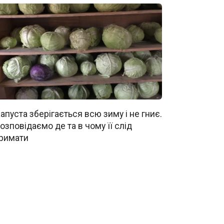
апуста зберігається всю зиму і не гниє.
озповідаємо де та в чому її слід
римати