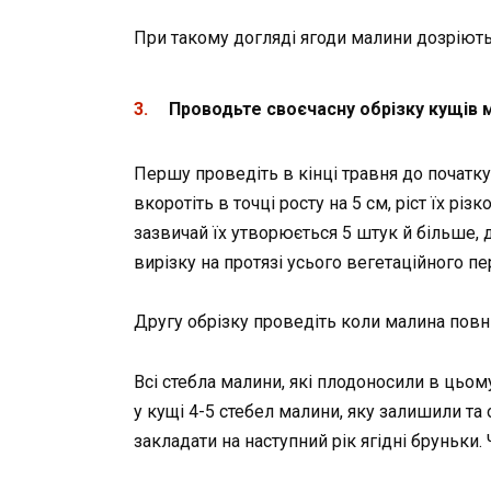
При такому догляді ягоди малини дозріють
Проводьте своєчасну обрізку кущів 
Першу проведіть в кінці травня до початку 
вкоротіть в точці росту на 5 см, ріст їх рі
зазвичай їх утворюється 5 штук й більше,
вирізку на протязі усього вегетаційного п
Другу обрізку проведіть коли малина повн
Всі стебла малини, які плодоносили в цьому
у кущі 4-5 стебел малини, яку залишили та
закладати на наступний рік ягідні бруньки