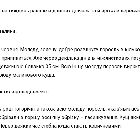
 на тиждень раніше від інших ділянок та й врожай перевищ
малини.
червня. Молоду, зелену, добре розвинуту поросль в кількост
зко припиниться. Але через декілька днів в міжлисткових паз
 довжиною близько 35 см. Всю іншу молоду поросль виріжт
еріоду малинового куща.
істю відплодоносить.
 році тогорічні, а також всю молоду поросль, яка з’явилась 
 обрізали в першу весняну обрізку – пасинкування. Кущ яки
. Через деякий час стебла куща стають коричневими.