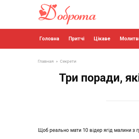
Перейти
до
змісту
Головна
Притчі
Цікаве
Молитв
Главная
»
Секрети
Три поради, я
Щоб реально мати 10 відер ягід малини з г