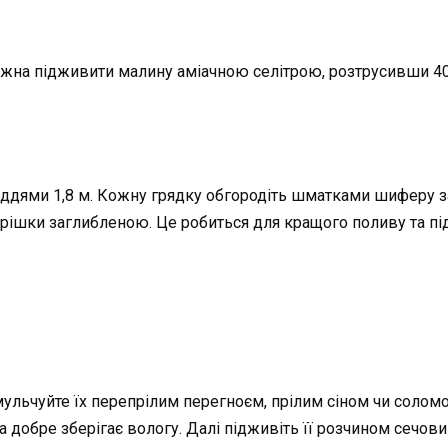
жна підживити малину аміачною селітрою, розтрусивши 40 г
дями 1,8 м. Кожну грядку обгородіть шматками шиферу з
трішки заглибленою. Це робиться для кращого поливу та п
амульчуйте їх перепрілим перегноєм, прілим сіном чи солом
та добре зберігає вологу. Далі підживіть її розчином сечов