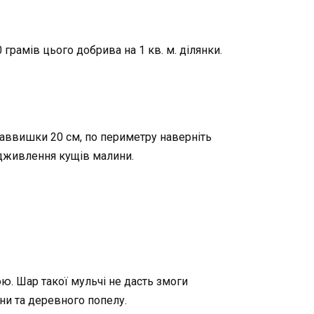
рамів цього добрива на 1 кв. м. ділянки.
аввишки 20 см, по периметру наверніть
ідживлення кущів малини.
ою. Шар такої мульчі не дасть змоги
ини та деревного попелу.