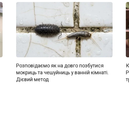
Розповідаємо як на довго позбутися
К
мокриць та чешуйниць у ванній кімнаті.
Р
Дієвий метод
т