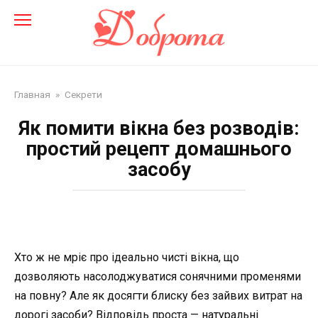
Перейти
до
змісту
Главная
»
Секрети
Як помити вікна без розводів:
простий рецепт домашнього
засобу
Хто ж не мріє про ідеально чисті вікна, що
дозволяють насолоджуватися сонячними променями
на повну? Але як досягти блиску без зайвих витрат на
дорогі засоби? Відповідь проста — натуральні