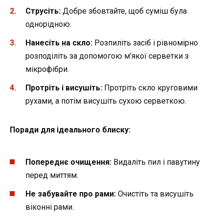
Струсіть:
Добре збовтайте, щоб суміш була
однорідною.
Нанесіть на скло:
Розпиліть засіб і рівномірно
розподіліть за допомогою м’якої серветки з
мікрофібри.
Протріть і висушіть:
Протріть скло круговими
рухами, а потім висушіть сухою серветкою.
Поради для ідеального блиску:
Попереднє очищення:
Видаліть пил і павутину
перед миттям.
Не забувайте про рами:
Очистіть та висушіть
віконні рами.