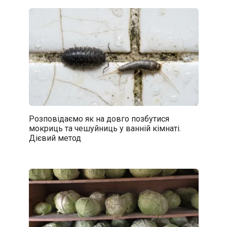
Розповідаємо як на довго позбутися
мокриць та чешуйниць у ванній кімнаті.
Дієвий метод