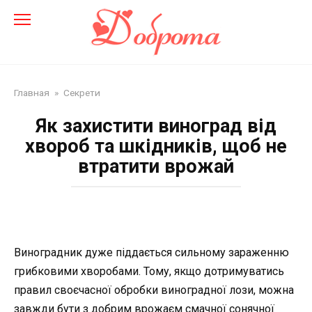
Перейти
до
змісту
Главная
»
Секрети
Як захистити виноград від
хвороб та шкідників, щоб не
втратити врожай
Виноградник дуже піддається сильному зараженню
грибковими хворобами. Тому, якщо дотримуватись
правил своєчасної обробки виноградної лози, можна
завжди бути з добрим врожаєм смачної сонячної