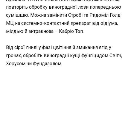
повторіть обробку виноградної лози попередньою
сумішшю. Можна замінити Стробі та Ридоміл Голд
МЦ на системно-контактний препарат від оідіума,
мілдью й антракноза – Кабріо Топ.
Від сірої гнилі у фазі цвітіння й змикання ягід у
гронах, обробіть виноградні кущі фунгіцидом Світч,
Хорусом чи Фундазолом.