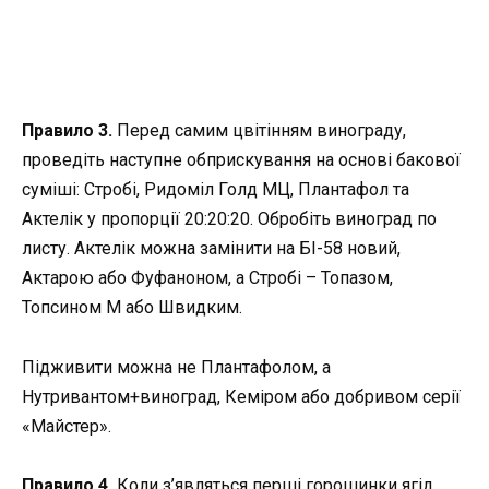
Правило 3.
Перед самим цвітінням винограду,
проведіть наступне обприскування на основі бакової
суміші: Стробі, Ридоміл Голд МЦ, Плантафол та
Актелік у пропорції 20:20:20. Обробіть виноград по
листу. Актелік можна замінити на БІ-58 новий,
Актарою або Фуфаноном, а Стробі – Топазом,
Топсином М або Швидким.
Підживити можна не Плантафолом, а
Нутривантом+виноград, Кеміром або добривом серії
«Майстер».
Правило 4.
Коли з’являться перші горошинки ягід,