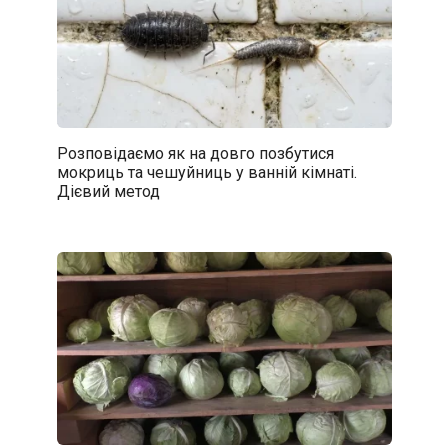
Розповідаємо як на довго позбутися
мокриць та чешуйниць у ванній кімнаті.
Дієвий метод