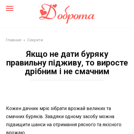
Перейти
до
змісту
Главная
»
Секрети
Якщо не дати буряку
правильну підживу, то виросте
дрібним і не смачним
Кожен дачник мріє зібрати врожай великих та
смачних буряків. Завдяки одному засобу можна
підвищити шанси на отримання рясного та якісного
врожаю.