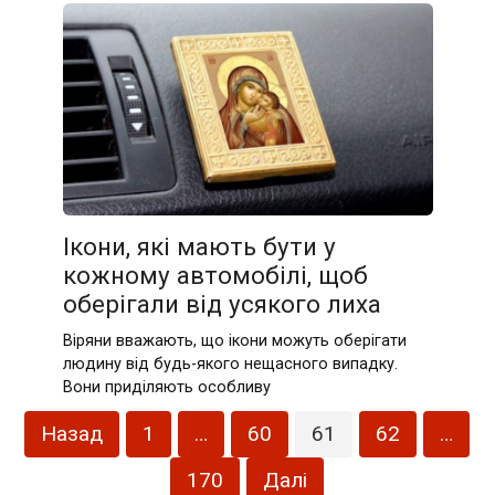
Ікони, які мають бути у
кожному автомобілі, щоб
оберігали від усякого лиха
Віряни вважають, що ікони можуть оберігати
людину від будь-якого нещасного випадку.
Вони приділяють особливу
Пагінація
Назад
1
…
60
61
62
…
записів
170
Далі