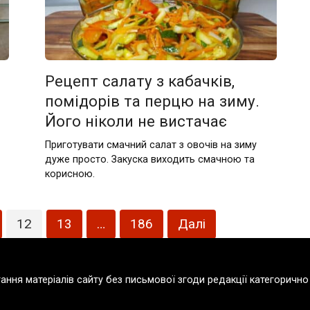
Рецепт салату з кабачків,
помідорів та перцю на зиму.
Його ніколи не вистачає
Приготувати смачний салат з овочів на зиму
дуже просто. Закуска виходить смачною та
корисною.
12
13
…
186
Далі
тання матеріалів сайту без письмової згоди редакції категорич