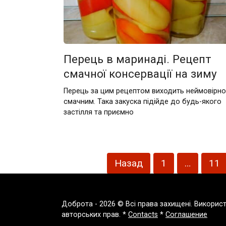
Перець в маринаді. Рецепт
смачної консервації на зиму
Перець за цим рецептом виходить неймовірно
смачним. Така закуска підійде до будь-якого
застілля та приємно
Пагінація
Назад
1
…
11
записів
Доброта - 2026 © Всі права захищені. Викорис
авторських прав. *
Contacts
*
Соглашение