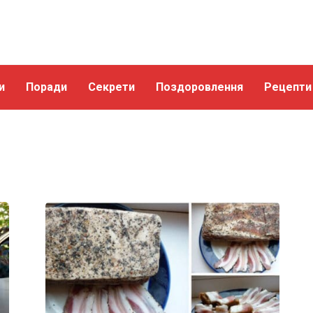
и
Поради
Секрети
Поздоровлення
Рецепти