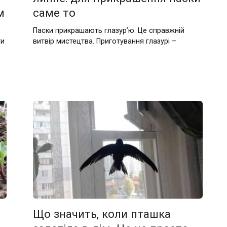
м
саме то
Паски прикрашають глазур’ю. Це справжній
ти
витвір мистецтва. Приготування глазурі –
Що значить, коли пташка