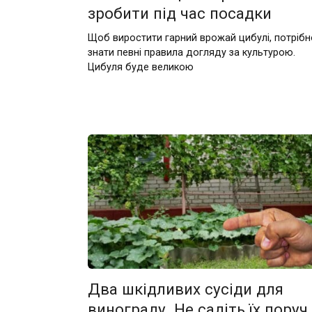
зробити під час посадки
Щоб виростити гарний врожай цибулі, потрібн
знати певні правила догляду за культурою.
Цибуля буде великою
Два шкідливих сусіди для
винограду. Не садіть їх поруч,