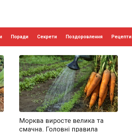
и
Поради
Секрети
Поздоровлення
Рецепти
Морква виросте велика та
смачна. Головні правила