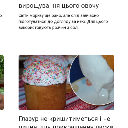
вирощування цього овочу
о
Сіяти моркву ще рано, але слід завчасно
підготуватися до догляду за нею. Для цього
використовують розчин з солі.
Глазур не кришитиметься і не
липне: для прикрашення паски