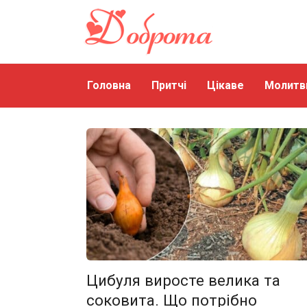
Перейти
до
змісту
Головна
Притчі
Цікаве
Молитв
Цибуля виросте велика та
соковита. Що потрібно