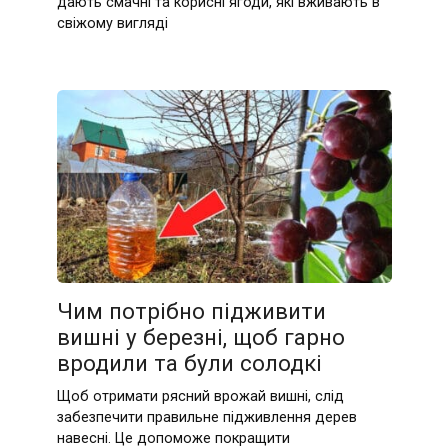
дають смачні та корисні ягоди, які вживають в
свіжому вигляді
Чим потрібно підживити
вишні у березні, щоб гарно
вродили та були солодкі
Щоб отримати рясний врожай вишні, слід
забезпечити правильне підживлення дерев
навесні. Це допоможе покращити