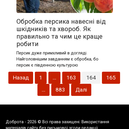
Обробка персика навесні від
шкідників та хвороб. Як
правильно та чим це краще
робити
Персик дуже примхливий в догляді.
Найголовнішим завданням є обробка, бо
персик є південною культурою
Пагінація
Назад
1
…
163
164
165
записів
…
883
Далі
Доброта - 2026 © Всі права захищені. Використання
матеріалів сайту без письмової згоди редакції