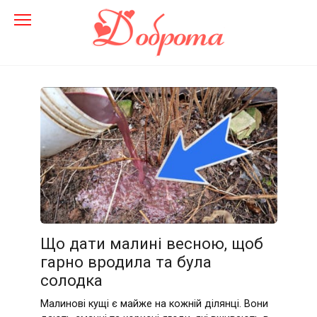
Перейти
до
змісту
Що дати малині весною, щоб
гарно вродила та була
солодка
Малинові кущі є майже на кожній ділянці. Вони