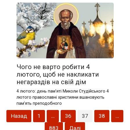
Чого не варто робити 4
лютого, щоб не накликати
негараздів на свій дім
4 лютого: день пам’яті Миколи Студійського 4
лютого православні християни вшановують
пам’ять преподобного
Пагінація
Назад
1
…
36
37
38
…
записів
883
Далі