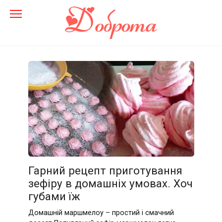
Перейти
до
змісту
Гарний рецепт приготування
зефіру в домашніх умовах. Хоч
губами їж
Домашній маршмелоу – простий і смачний