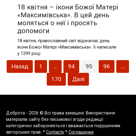
18 квітня – ікони Божої Матері
«Максимівська». В цей день
моляться о неї і просять
допомоги
18 квітня, православний світ відзначає день
ікони Божої Матері «Максимівська». Її написали
у 1299 році
Пагінація
Назад
1
…
94
95
96
…
записів
170
Далі
Доброта - 2026 © Всі права захищені. Використання
матеріалів сайту без письмової згоди редакції
категорично забороняється і вважається порушенням
авторських прав. *
Contacts
*
Соглашение