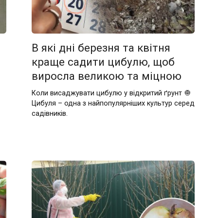
В які дні березня та квітня
краще садити цибулю, щоб
виросла великою та міцною
Коли висаджувати цибулю у відкритий ґрунт 🧅
Цибуля – одна з найпопулярніших культур серед
садівників.