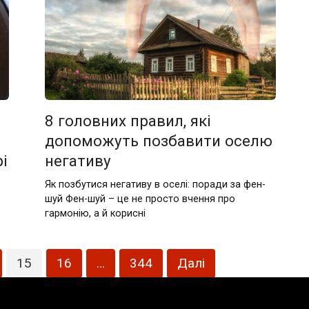
8 головних правил, які
допоможуть позбавити оселю
і
негативу
Як позбутися негативу в оселі: поради за фен-
шуй Фен-шуй – це не просто вчення про
гармонію, а й корисні
15
16
…
344
Далі