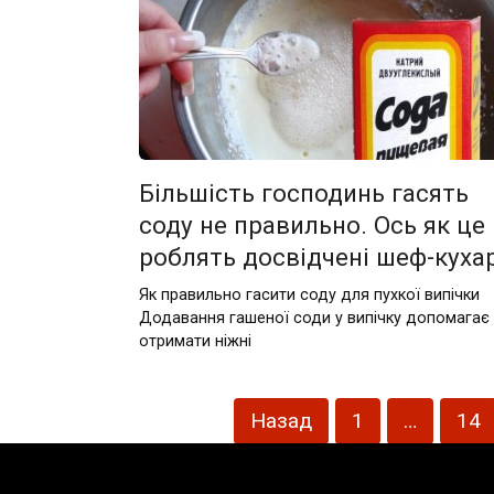
Більшість господинь гасять
соду не правильно. Ось як це
роблять досвідчені шеф-кухар
Як правильно гасити соду для пухкої випічки
Додавання гашеної соди у випічку допомагає
отримати ніжні
Пагінація
Назад
1
…
14
записів