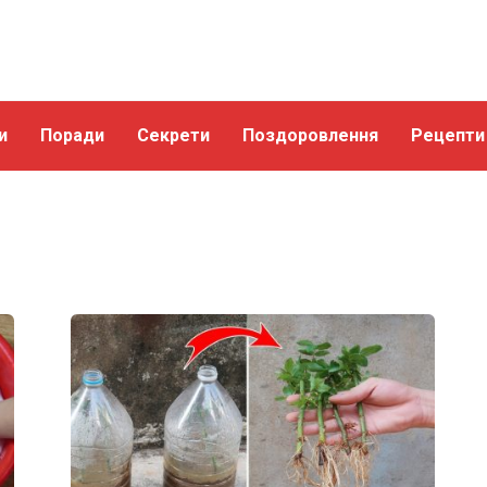
и
Поради
Секрети
Поздоровлення
Рецепти