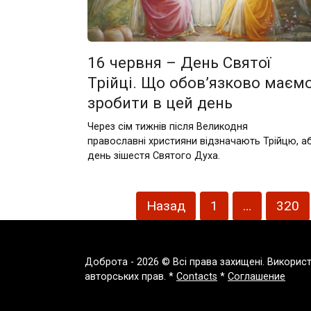
16 червня – День Святої
Трійці. Що обов’язково маєм
зробити в цей день
Через сім тижнів після Великодня
православні християни відзначають Трійцю, а
день зішестя Святого Духа.
Пагінація
Назад
1
…
320
записів
Доброта - 2026 © Всі права захищені. Викорис
авторських прав. *
Contacts
*
Соглашение