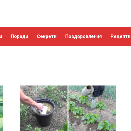
и
Поради
Секрети
Поздоровлення
Рецепти