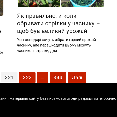
Як правильно, и коли
обривати стрілки у часнику –
щоб був великий урожай
о
Усі господарі хочуть зібрати гарний врожай
часнику, але перешкодити цьому можуть
часникові стрілки, для
бо
321
322
…
344
Далі
тання матеріалів сайту без письмової згоди редакції категорич