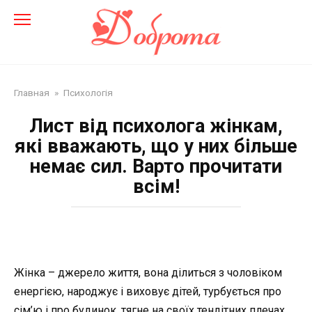
Перейти
до
змісту
Главная
»
Психологія
Лист від психолога жінкам,
які вважають, що у них більше
немає сил. Варто прочитати
всім!
Жінка – джерело життя, вона ділиться з чоловіком
енергією, народжує і виховує дітей, турбується про
сім’ю і про будинок, тягне на своїх тендітних плечах