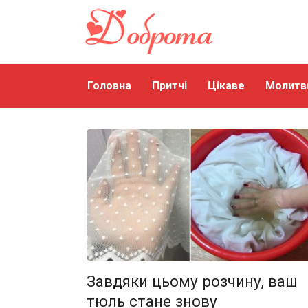
Перейти
до
змісту
Головна
Притчі
Цікаве
Молитв
Завдяки цьому розчину, ваш
тюль стане знову