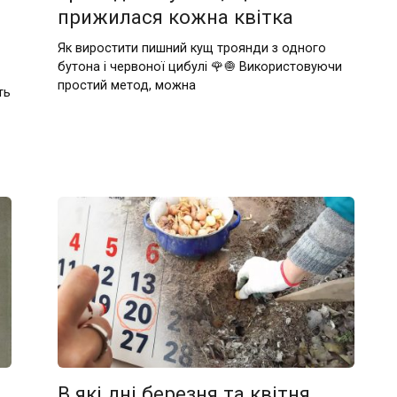
прижилася кожна квітка
Як виростити пишний кущ троянди з одного
бутона і червоної цибулі 🌹🧅 Використовуючи
простий метод, можна
ть
В які дні березня та квітня