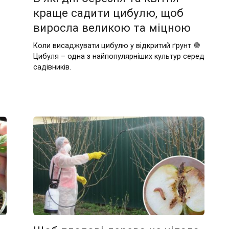
краще садити цибулю, щоб
виросла великою та міцною
Коли висаджувати цибулю у відкритий ґрунт 🧅
Цибуля – одна з найпопулярніших культур серед
садівників.