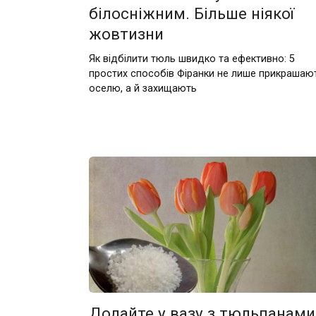
білосніжним. Більше ніякої
жовтизни
Як відбілити тюль швидко та ефективно: 5
простих способів Фіранки не лише прикрашаю
оселю, а й захищають
Додайте у вазу з тюльпанами