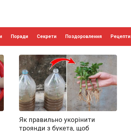
и
Поради
Секрети
Поздоровлення
Рецепти
Як правильно укорінити
троянди з букета, щоб