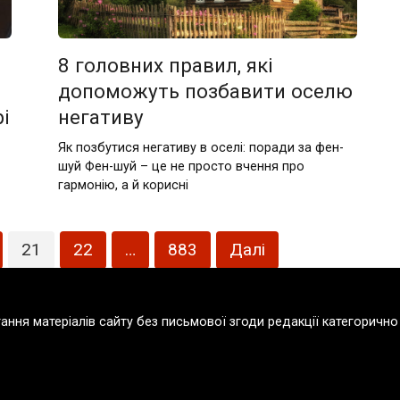
8 головних правил, які
допоможуть позбавити оселю
і
негативу
Як позбутися негативу в оселі: поради за фен-
шуй Фен-шуй – це не просто вчення про
гармонію, а й корисні
21
22
…
883
Далі
тання матеріалів сайту без письмової згоди редакції категорич