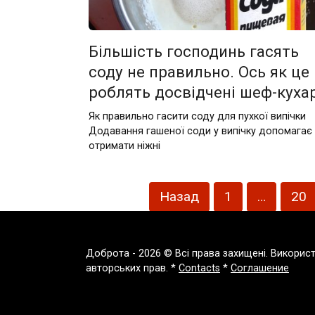
Більшість господинь гасять
соду не правильно. Ось як це
роблять досвідчені шеф-кухар
Як правильно гасити соду для пухкої випічки
Додавання гашеної соди у випічку допомагає
отримати ніжні
Пагінація
Назад
1
…
20
записів
Доброта - 2026 © Всі права захищені. Викорис
авторських прав. *
Contacts
*
Соглашение