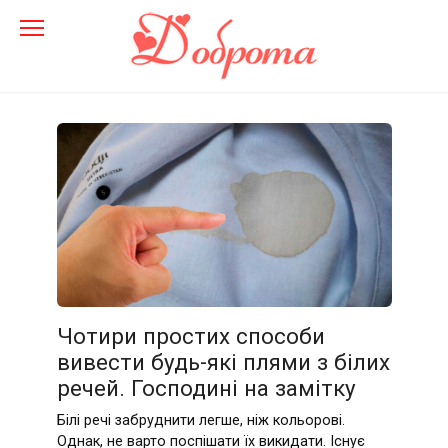
Перейти
до
змісту
Чотири простих способи
вивести будь-які плями з білих
речей. Господині на замітку
Білі речі забруднити легше, ніж кольорові.
Однак, не варто поспішати їх викидати. Існує