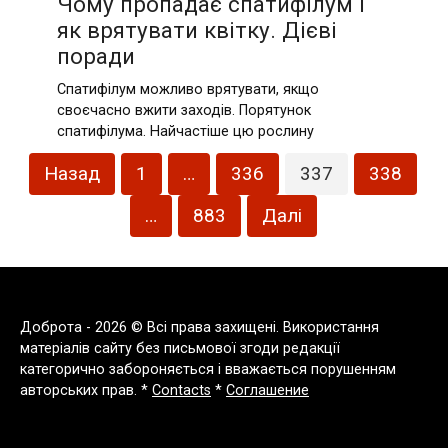
Чому пропадає спатифілум і
як врятувати квітку. Дієві
поради
Спатифілум можливо врятувати, якщо
своєчасно вжити заходів. Порятунок
спатифілума. Найчастіше цю рослину
Пагінація
Назад
1
…
336
337
338
записів
…
883
Далі
Доброта - 2026 © Всі права захищені. Використання
матеріалів сайту без письмової згоди редакції
категорично забороняється і вважається порушенням
авторських прав. *
Contacts
*
Соглашение