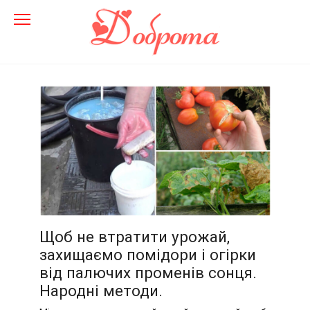
Перейти
до
змісту
Щоб не втратити урожай,
захищаємо помідори і огірки
від палючих променів сонця.
Народні методи.