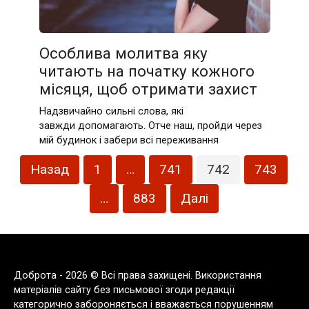
Особлива молитва яку
читають на початку кожного
місяця, щоб отримати захист
Надзвичайно сильні слова, які
завжди допомагають. Отче наш, пройди через
мій будинок і забери всі переживання
Пагінація
Назад
1
…
741
742
743
записів
…
883
Далі
Доброта - 2026 © Всі права захищені. Використання
матеріалів сайту без письмової згоди редакції
категорично забороняється і вважається порушенням