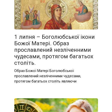
1 липня – Боголюбської ікони
Божої Матері. Образ
прославлений незліченними
чудесами, протягом багатьох
століть.
Образ Божої Матері Боголюбської
прославлений незліченними чудесами,
протягом багатьох століть являючи