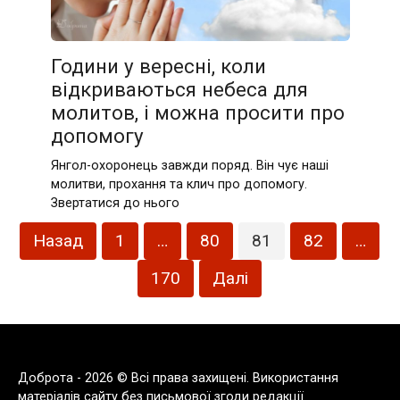
Години у вересні, коли
відкриваються небеса для
молитов, і можна просити про
допомогу
Янгол-охоронець завжди поряд. Він чує наші
молитви, прохання та клич про допомогу.
Звертатися до нього
Пагінація
Назад
1
…
80
81
82
…
записів
170
Далі
Доброта - 2026 © Всі права захищені. Використання
матеріалів сайту без письмової згоди редакції