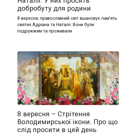
Наталії. У них просять
добробуту для родини
8 вересня, православний світ вшановує пам’ять
святих Адріана та Наталії. Вони були
подружжям та проживали
8 вересня – Стрітення
Володимирської ікони. Про що
слід просити в цей день