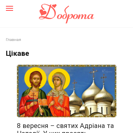
Перейти
до
змісту
Главная
Цікаве
8 вересня – святих Адріана та