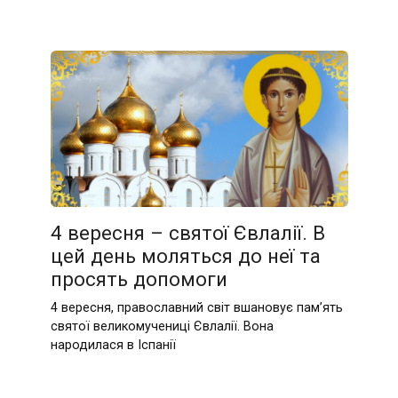
4 вересня – святої Євлалії. В
цей день моляться до неї та
просять допомоги
4 вересня, православний світ вшановує пам’ять
святої великомучениці Євлалії. Вона
народилася в Іспанії