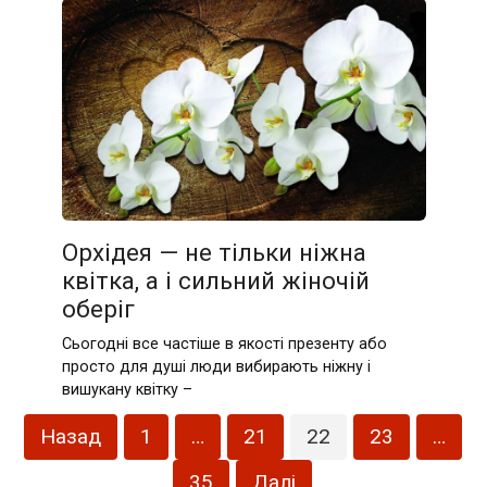
Орхідея — не тільки ніжна
квітка, а і сильний жіночій
оберіг
Сьогодні все частіше в якості презенту або
просто для душі люди вибирають ніжну і
вишукану квітку –
Пагінація
Назад
1
…
21
22
23
…
записів
35
Далі