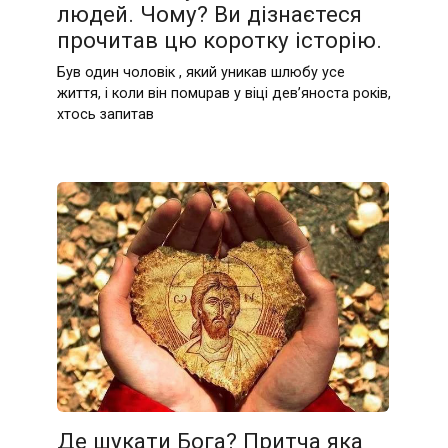
людей. Чому? Ви дізнаєтеся
прочитав цю коротку історію.
Був один чоловік , який уникав шлюбу усе
життя, і коли він помupав у віці дев’яноста років,
хтось запитав
Де шукати Бога? Притча яка