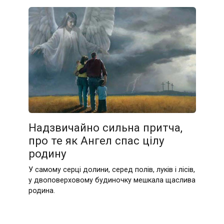
Надзвичайно сильна притча,
про те як Ангел спас цілу
родину
У самому серці долини, серед полів, луків і лі­сів,
у двоповерховому будиночку мешкала щас­лива
родина.