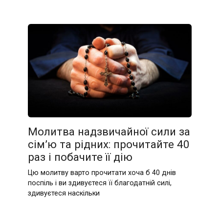
Молитва надзвичайної сили за
сім’ю та рідних: прочитайте 40
раз і побачите її дію
Цю молитву варто прочитати хоча б 40 днів
поспіль і ви здивуєтеся її благодатній силі,
здивуєтеся наскільки