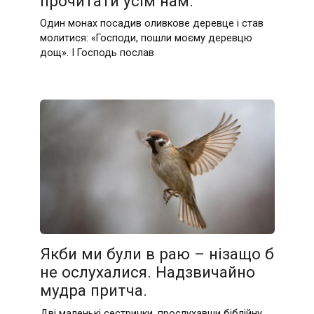
прочитати усім нам.
Один монах посадив оливкове деревце і став
молитися: «Господи, пошли моєму деревцю
дощ». І Господь послав
Якби ми були в раю – нізащо б
не ослухалися. Надзвичайно
мудра притча.
Дві маленькі сестрички, прослухавши біблійну