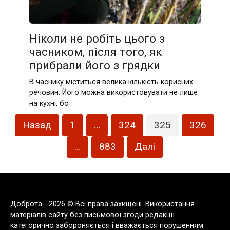
Ніколи не робіть цього з
часником, після того, як
прибрали його з грядки
В часнику міститься велика кількість корисних
речовин. Його можна використовувати не лише
на кухні, бо
Пагінація
Назад
1
…
324
325
326
записів
…
883
Далі
Доброта - 2026 © Всі права захищені. Використання
матеріалів сайту без письмової згоди редакції
категорично забороняється і вважається порушенням