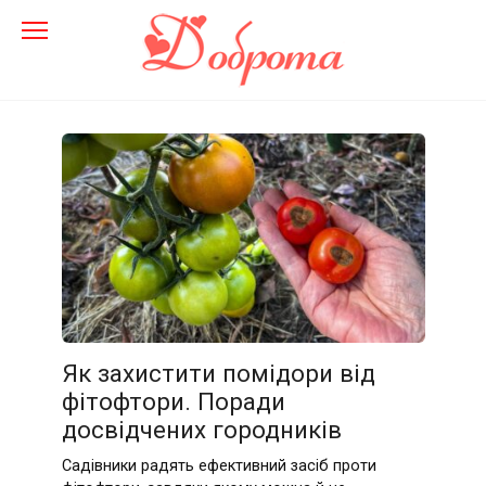
Перейти
до
змісту
Як захистити помідори від
фітофтори. Поради
досвідчених городників
Садівники радять ефективний засіб проти