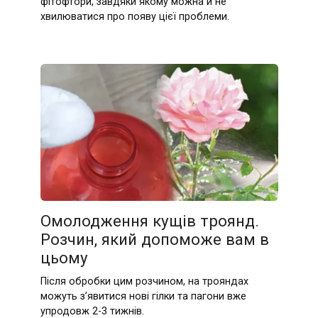
фітофтори, завдяки якому можна й не
хвилюватися про появу цієї проблеми.
Омолодження кущів троянд.
Розчин, який допоможе вам в
цьому
Після обробки цим розчином, на трояндах
можуть з’явитися нові гілки та пагони вже
упродовж 2-3 тижнів.