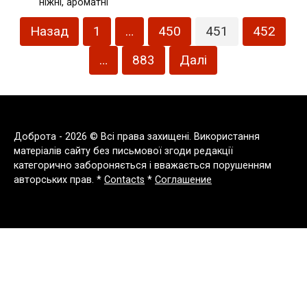
ніжні, ароматні
Пагінація
Назад
1
…
450
451
452
записів
…
883
Далі
Доброта - 2026 © Всі права захищені. Використання
матеріалів сайту без письмової згоди редакції
категорично забороняється і вважається порушенням
авторських прав. *
Contacts
*
Соглашение