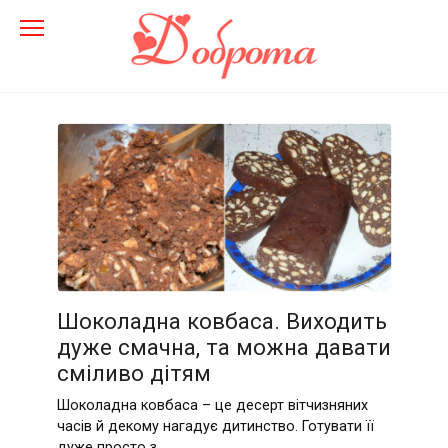
Перейти
до
змісту
Шоколадна ковбаса. Виходить
дуже смачна, та можна давати
сміливо дітям
Шоколадна ковбаса – це десерт вітчизняних
часів й декому нагадує дитинство. Готувати її
дуже просто з